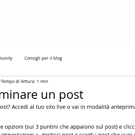
munity
Consigli per il blog
Tempo di lettura: 1 min
minare un post
st? Accedi al tuo sito live o vai in modalità anteprim
tre opzioni (sui 3 puntini che appaiono sul post) e clic
impostazioni >  gestisci post e scegli i post che vuoi 