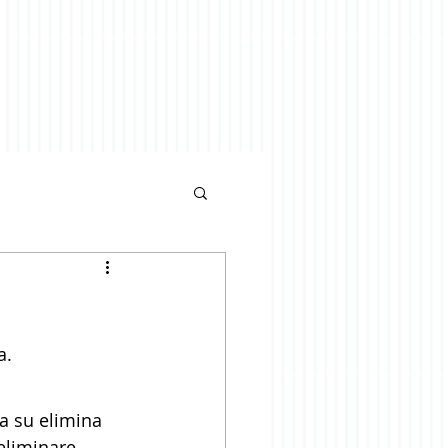
a.
ca su elimina 
eliminare.