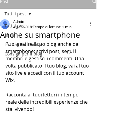
Post
Tutti i post
Admin
Tutti i post
4 gen 2018
Tempo di lettura: 1 min
Anche su smartphone
Inizia
Puoi gestire il tuo blog anche da 
La tua community
smartphone: scrivi post, segui i 
Consigli per il blog
membri e gestisci i commenti. Una 
volta pubblicato il tuo blog, vai al tuo 
sito live e accedi con il tuo account 
Wix.
Racconta ai tuoi lettori in tempo 
reale delle incredibili esperienze che 
stai vivendo! 